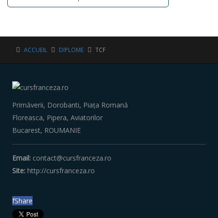
ACCUEIL
DIPLOME
TCF
Primăverii, Dorobanti, Piața Romană
Floreasca, Pipera, Aviatorilor
Bucarest, ‎ROUMANIE
Email:
contact@cursfranceza.ro
Site:
http://cursfranceza.ro
f
Share