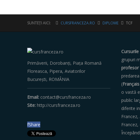
SUNTEȚI AICI:
CURSFRANCEZA.RO
DIPLOME
TCF
Cursurile
grupuri m
Primăverii, Dorobanți, Piața Romană
profesor 
Floreasca, Pipera, Aviatorilor
predarea 
București, ‎ROMÂNIA
(
Français
o vastă e
Email:
contact@cursfranceza.ro
public lar
Site:
http://cursfranceza.ro
diferite i
Francez, 
Francez, 
f
Share
Începând 