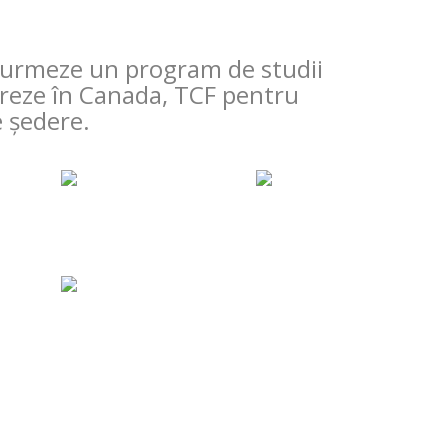
ă urmeze un program de studii
greze în Canada, TCF pentru
e ședere.