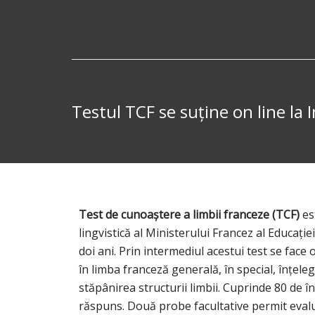
Testul TCF se suține on line la 
Test de cunoaștere a limbii franceze (TCF)
es
lingvistică al Ministerului Francez al Educați
doi ani. Prin intermediul acestui test se fac
în limba franceză generală, în special, înțeleg
stăpânirea structurii limbii. Cuprinde 80 de î
răspuns. Două probe facultative permit evalu