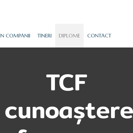
IN COMPANII
TINERI
DIPLOME
CONTACT
TCF
 cunoaștere 