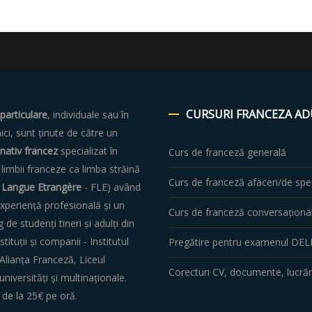
CURSURI
FRANCEZA AD
 particulare
, individuale sau în
ici, sunt ținute de către un
nativ francez
specializat în
Curs de franceză generală
limbii franceze ca limba străină
Curs de franceză afaceri/de spec
 Langue Etrangère
- FLE) având
xperiență profesională și un
Curs de franceză conversaționa
g de studenți tineri și adulți din
nstituții și companii - Institutul
Pregătire pentru examenul DEL
Alianța Franceză, Liceul
Corecturi CV, documente, lucrări
universități și multinaționale.
de la 25€ pe oră.