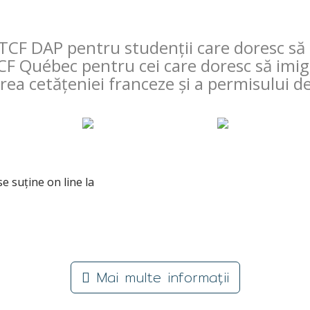
: TCF DAP pentru studenții care doresc s
 TCF Québec pentru cei care doresc să imi
ea cetățeniei franceze și a permisului d
e suține on line la
Mai multe informații