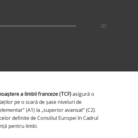
al Minis
noaștere a limbii franceze (TCF)
asigură o
daților pe o scară de șase niveluri de
„elementar” (A1) la „superior avansat” (C2).
elor definite de Consiliul Europei în Cadrul
ță pentru limbi.