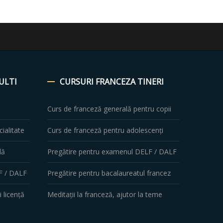
ULTI
CURSURI
FRANCEZA TINERI
Curs de franceză generală pentru copii
ialitate
Curs de franceză pentru adolescenți
lă
Pregătire pentru examenul DELF / DALF
F / DALF
Pregătire pentru bacalaureatul francez
 licență
Meditații la franceză, ajutor la teme