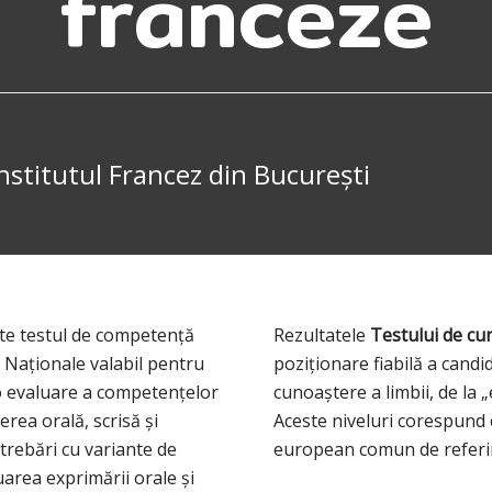
franceze
Institutul Francez din București
te testul de competență
Rezultatele
Testului de cu
ei Naționale valabil pentru
poziționare fiabilă a candi
e o evaluare a competențelor
cunoaștere a limbii, de la 
erea orală, scrisă și
Aceste niveluri corespund c
ntrebări cu variante de
european comun de referin
area exprimării orale și